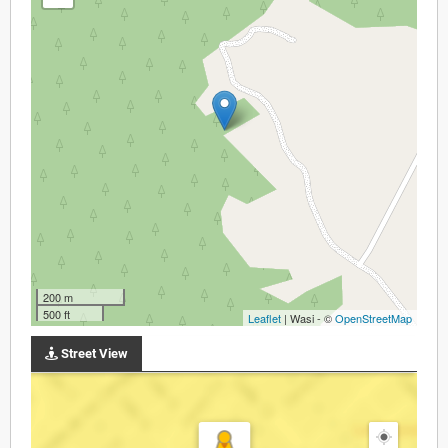
200 m
500 ft
Leaflet
| Wasi - ©
OpenStreetMap
Street View