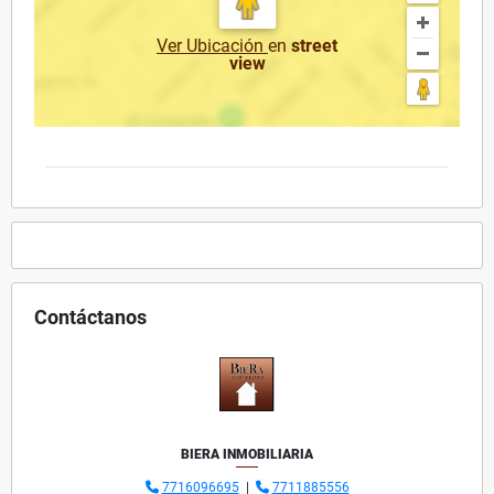
Ver Ubicación
en
street
view
Contáctanos
BIERA INMOBILIARIA
7716096695
|
7711885556