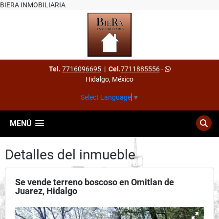
BIERA INMOBILIARIA
Tel.
7716096695
|
Cel.
7711885556
-
Hidalgo, México
Select Language
▼
MENÚ
Detalles del inmueble
Se vende terreno boscoso en Omitlan de
Juarez, Hidalgo