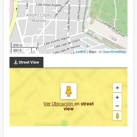
200 m
500 ft
Leaflet
| Wasi - ©
OpenStreetMap
Street View
Ver Ubicación
en
street
view