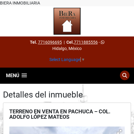
BIERA INMOBILIARIA
Tel.
7716096695
|
Cel.
7711885556
-
Hidalgo, México
Select Language
▼
MENÚ
Detalles del inmueble
TERRENO EN VENTA EN PACHUCA – COL.
ADOLFO LÓPEZ MATEOS