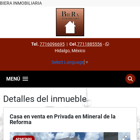
BIERA INMOBILIARIA
Tel.
7716096695
|
Cel.
7711885556
-
Hidalgo, México
Select Language
▼
MENÚ
Detalles del inmueble
Casa en venta en Privada en Mineral de la
Reforma
APARTADO