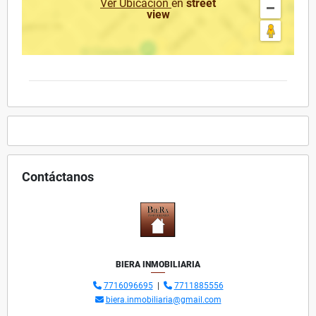
Ver Ubicación
en
street
view
Contáctanos
BIERA INMOBILIARIA
7716096695
|
7711885556
biera.inmobiliaria@gmail.com