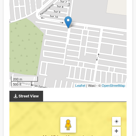
200 m
500 ft
Leaflet
| Wasi - ©
OpenStreetMap
Street View