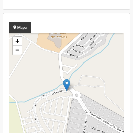
Mapa
+
−