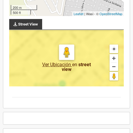
200 m
500 ft
Leaflet
| Wasi - ©
OpenStreetMap
Street View
Ver Ubicación
en
street
view