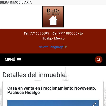
BIERA INMOBILIARIA
Tel.
7716096695
|
Cel.
7711885556
-
Hidalgo, México
Select Language
▼
MENÚ
Detalles del inmueble
Casa en venta en Fraccionamiento Novovento,
Pachuca Hidalgo