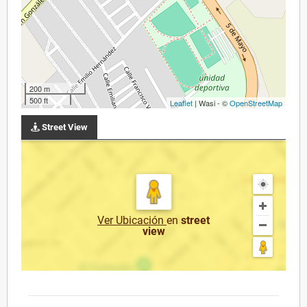
200 m
500 ft
Leaflet
| Wasi - ©
OpenStreetMap
Street View
Ver Ubicación
en
street
view