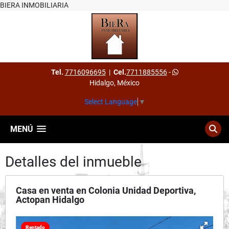
BIERA INMOBILIARIA
Tel.
7716096695
|
Cel.
7711885556
-
Hidalgo, México
Select Language
▼
MENÚ
Detalles del inmueble
Casa en venta en Colonia Unidad Deportiva,
Actopan Hidalgo
Rentado